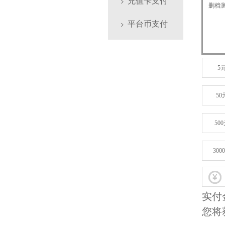
充值卡支付
删档测
确认
平台币支付
选择
5
50
50
300
实付
您将