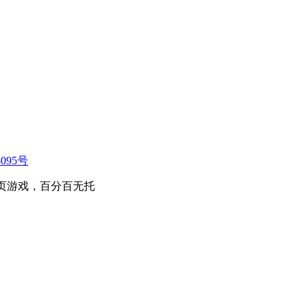
095号
9awan 网页游戏，百分百无托