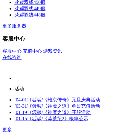
火爆
双线450服
火爆
双线449服
火爆
双线448服
更多服务器
客服中心
客服中心
充值中心
游戏资讯
在线咨询
活动
[04-01]
[活动]
《维京传奇》元旦庆典活动
[03-31]
[活动]
【神魔之道】单日充值活动
[01-19]
[活动]
《神魔之道》开服活动
[01-15]
[活动]
《莽荒纪2》概率公示
更多