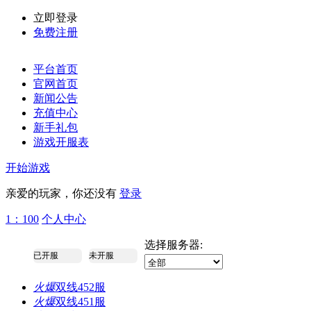
立即登录
免费注册
平台首页
官网首页
新闻公告
充值中心
新手礼包
游戏开服表
开始游戏
亲爱的玩家，你还没有
登录
1：100
个人中心
选择服务器:
已开服
未开服
火爆
双线452服
火爆
双线451服