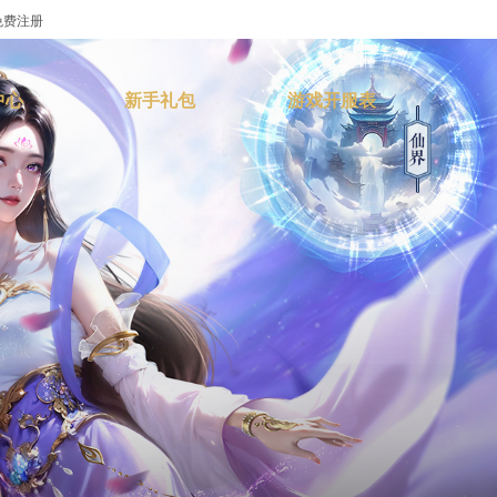
免费注册
中心
新手礼包
游戏开服表