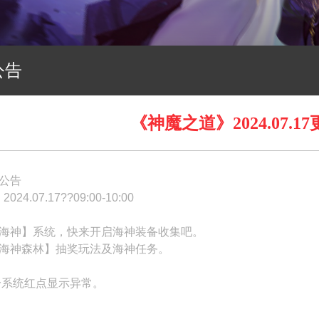
公告
《神魔之道》2024.07.1
公告
24.07.17??09:00-10:00
【海神】系统，快来开启海神装备收集吧。
【海神森林】抽奖玩法及海神任务。
分系统红点显示异常。