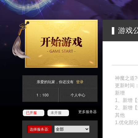
游戏
神魔之道?
亲爱的玩家，你还没有
登录
更新时间：20
新增
1：100
个人中心
1、新增
2、新增
更多服务器
已开服
未开服
其他
1.优化部
选择服务器: