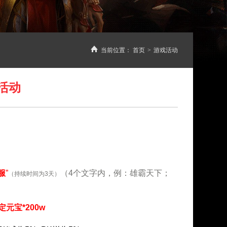
当前位置：
首页
>
游戏活动
活动
服
”
（4个文字内，例：雄霸天下；
（持续时间为3天）
元宝*200w