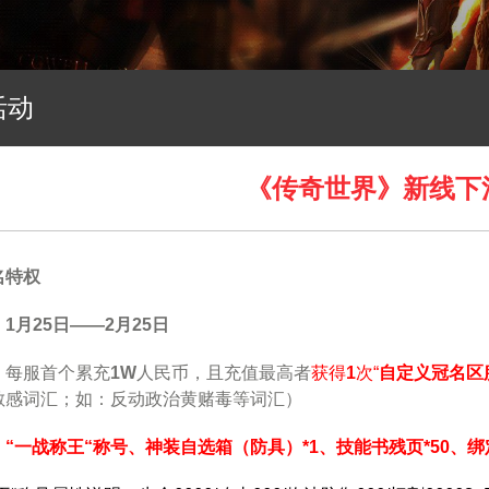
活动
《传奇世界》新线下
名特权
1月25日——2月25日
：
每服首个累充
1W
人民币，且充值最高者
获得
1
次“
自定义冠名区
敏感词汇；如：反动政治黄赌毒等词汇）
“一战称王“称号、神装自选箱（防具）*1、技能书残页*50、绑定