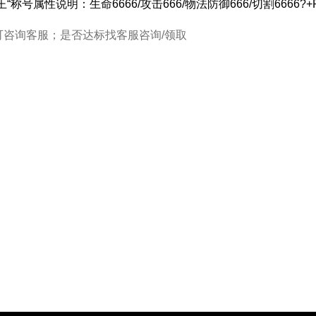
“称号属性说明：生命6666/攻击666/物法防御666/切割6666?
可咨询客服；是否达标找客服咨询/领取