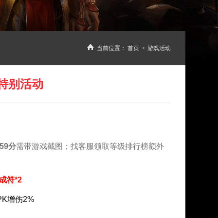
当前位置：
首页
>
游戏活动
特别活动
:59分
需带游戏截图；找客服领取等级排行榜额外
成符*2
PK增伤2%