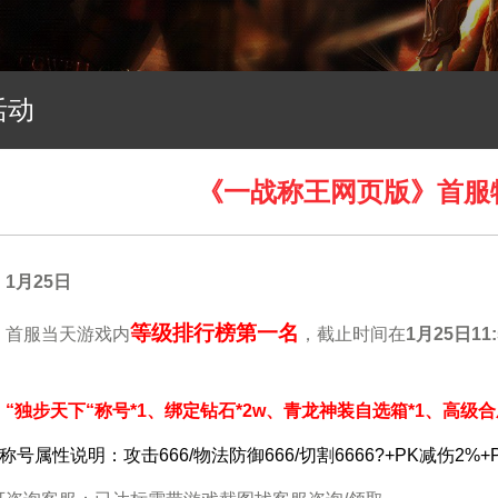
活动
《一战称王网页版》首服
1月25日
等级排行榜第一名
：
首服当天游戏内
，截止时间在
1月25日11
：
“独步天下“称号*1、绑定钻石*2w、青龙神装自选箱*1、高级合
称号属性说明：攻击666/物法防御666/切割6666?+PK减伤2%+